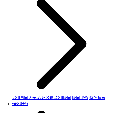
温州墓园大全-温州公墓-温州陵园
陵园评价
特色陵园
殡葬服务