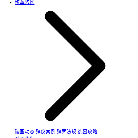
殡葬咨询
陵园动态
殡仪案例
殡葬法规
选墓攻略