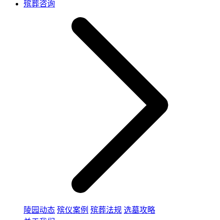
殡葬咨询
陵园动态
殡仪案例
殡葬法规
选墓攻略