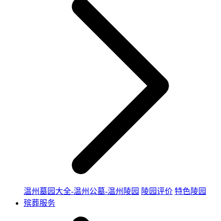
温州墓园大全-温州公墓-温州陵园
陵园评价
特色陵园
殡葬服务