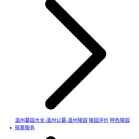
温州墓园大全-温州公墓-温州陵园
陵园评价
特色陵园
殡葬服务