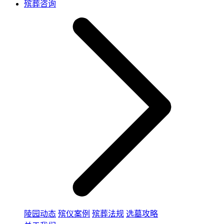
殡葬咨询
陵园动态
殡仪案例
殡葬法规
选墓攻略