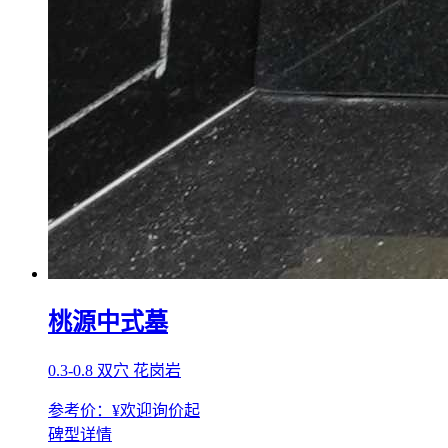
桃源中式墓
0.3-0.8 双穴 花岗岩
参考价：¥
欢迎询价
起
碑型详情