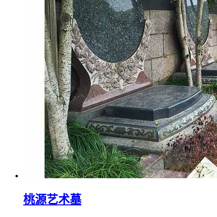
桃源艺术墓