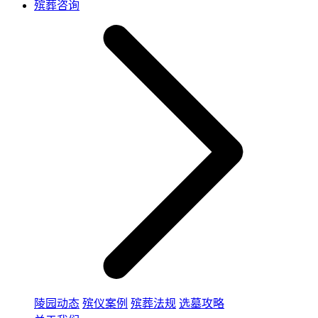
殡葬咨询
陵园动态
殡仪案例
殡葬法规
选墓攻略