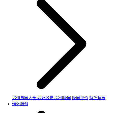
温州墓园大全-温州公墓-温州陵园
陵园评价
特色陵园
殡葬服务