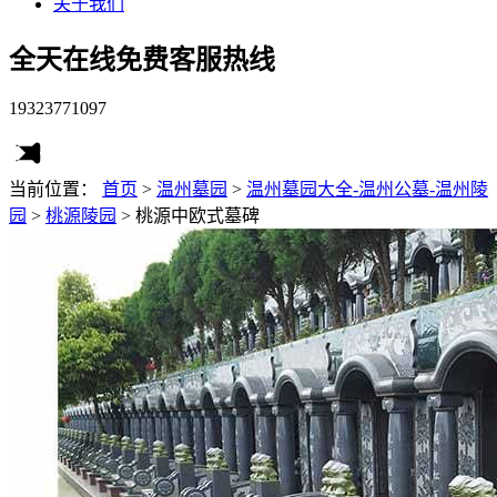
关于我们
全天在线免费客服热线
19323771097
当前位置：
首页
>
温州墓园
>
温州墓园大全-温州公墓-温州陵
园
>
桃源陵园
>
桃源中欧式墓碑