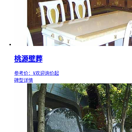
桃源壁葬
参考价：¥
欢迎询价
起
碑型详情